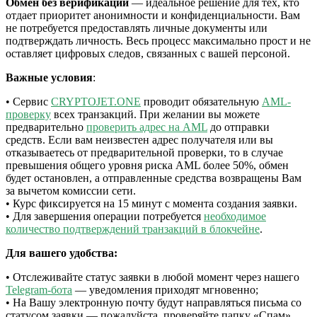
Обмен без верификации
— идеальное решение для тех, кто
отдает приоритет анонимности и конфиденциальности. Вам
не потребуется предоставлять личные документы или
подтверждать личность. Весь процесс максимально прост и не
оставляет цифровых следов, связанных с вашей персоной.
Важные условия
:
• Сервис
CRYPTOJET.ONE
проводит обязательную
AML-
проверку
всех транзакций. При желании вы можете
предварительно
проверить адрес на AML
до отправки
средств. Если вам неизвестен адрес получателя или вы
отказываетесь от предварительной проверки, то в случае
превышения общего уровня риска AML более 50%, обмен
будет остановлен, а отправленные средства возвращены Вам
за вычетом комиссии сети.
• Курс фиксируется на 15 минут с момента создания заявки.
• Для завершения операции потребуется
необходимое
количество подтверждений транзакций в блокчейне
.
Для вашего удобства:
• Отслеживайте статус заявки в любой момент через нашего
Telegram-бота
— уведомления приходят мгновенно;
• На Вашу электронную почту будут направляться письма со
статусом заявки — пожалуйста, проверяйте папку «Спам»,