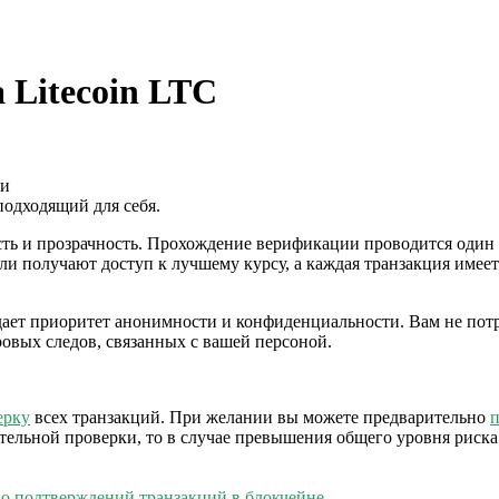
Litecoin LTC
и
подходящий для себя.
сть и прозрачность. Прохождение верификации проводится один 
и получают доступ к лучшему курсу, а каждая транзакция имее
дает приоритет анонимности и конфиденциальности. Вам не пот
ровых следов, связанных с вашей персоной.
ерку
всех транзакций. При желании вы можете предварительно
п
ительной проверки, то в случае превышения общего уровня риск
во подтверждений транзакций в блокчейне
.