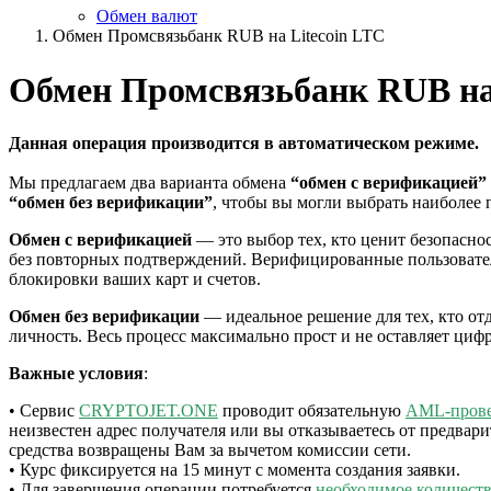
Обмен валют
Обмен Промсвязьбанк RUB на Litecoin LTC
Обмен Промсвязьбанк RUB на 
Данная операция производится в автоматическом режиме.
Мы предлагаем два варианта обмена
“обмен с верификацией”
“обмен без верификации”
, чтобы вы могли выбрать наиболее 
Обмен с верификацией
— это выбор тех, кто ценит безопасно
без повторных подтверждений. Верифицированные пользовател
блокировки ваших карт и счетов.
Обмен без верификации
— идеальное решение для тех, кто от
личность. Весь процесс максимально прост и не оставляет циф
Важные условия
:
• Сервис
CRYPTOJET.ONE
проводит обязательную
AML-пров
неизвестен адрес получателя или вы отказываетесь от предвар
средства возвращены Вам за вычетом комиссии сети.
• Курс фиксируется на 15 минут с момента создания заявки.
• Для завершения операции потребуется
необходимое количест