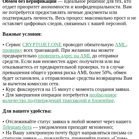
Обмен без верификации
— идеальное решение для тех, кто
отдает приоритет анонимности и конфиденциальности. Вам
не потребуется предоставлять личные документы или
подтверждать личность. Весь процесс максимально прост и не
оставляет цифровых следов, связанных с вашей персоной.
Важные условия
:
• Сервис
CRYPTOJET.ONE
проводит обязательную
AML-
проверку
всех транзакций. При желании вы можете
предварительно
проверить адрес на AML
до отправки
средств. Если вам неизвестен адрес получателя или вы
отказываетесь от предварительной проверки, то в случае
превышения общего уровня риска AML более 50%, обмен
будет остановлен, а отправленные средства возвращены Вам
за вычетом комиссии сети.
• Курс фиксируется на 15 минут с момента создания заявки.
• Для завершения операции потребуется
необходимое
количество подтверждений транзакций в блокчейне
.
Для вашего удобства:
• Отслеживайте статус заявки в любой момент через нашего
Telegram-бота
— уведомления приходят мгновенно;
• На Вашу электронную почту будут направляться письма со
статусом заявки — пожалуйста, проверяйте папку «Спам»,